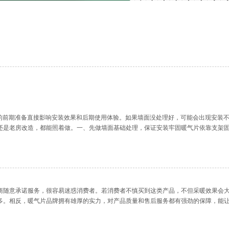
墙面的前期准备直接影响安装效果和后期使用体验。如果墙面没处理好，可能会出现安装
还是老房改造，都能照着做。一、先做墙面基础处理，保证安装牢固暖气片依靠支架
固，只需提前检查墙面是否有松动的水泥块、空鼓区域。如果有空鼓，要用水泥砂浆填
商随意承诺服务，很容易迷惑消费者。若消费者不慎买到这类产品，不但采暖效果会
多。相反，暖气片品牌拥有雄厚的实力，对产品质量和售后服务都有强劲的保障，能
形不美观、样式陈旧等。随着建筑业的发展及人们对室内环境要求和美观的提高，铸