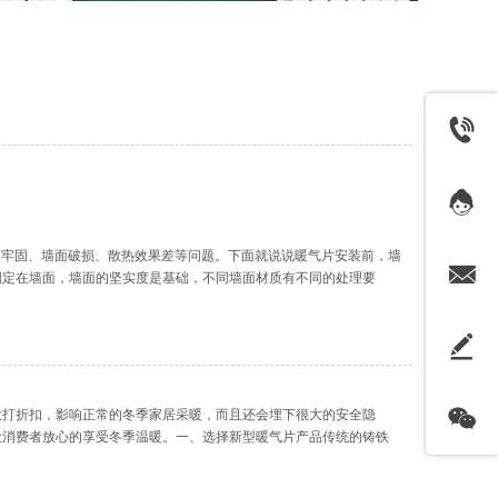
不牢固、墙面破损、散热效果差等问题。下面就说说暖气片安装前，墙
固定在墙面，墙面的坚实度是基础，不同墙面材质有不同的处理要
补平整，待完全干燥后再进行安装；若墙面有
大打折扣，影响正常的冬季家居采暖，而且还会埋下很大的安全隐
让消费者放心的享受冬季温暖。一、选择新型暖气片产品传统的铸铁
铁暖气片已经很难被市场接受，而现代新型暖气片采